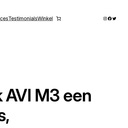
Instagram
Faceboo
Twitter
ices
Testimonials
Winkel
k AVI M3 een
s,