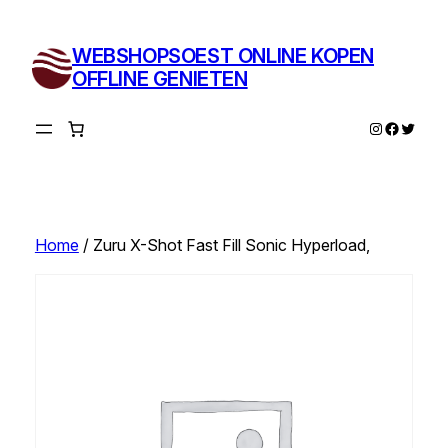
Ga
naar
WEBSHOPSOEST ONLINE KOPEN
de
OFFLINE GENIETEN
inhoud
Instagram
Facebo
Twitte
Home
/ Zuru X-Shot Fast Fill Sonic Hyperload,