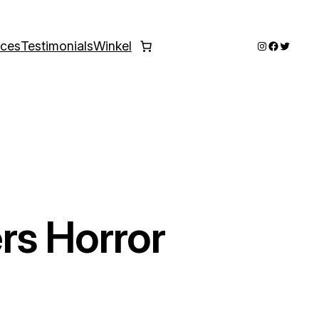
Instagram
Faceboo
Twitter
ices
Testimonials
Winkel
rs Horror