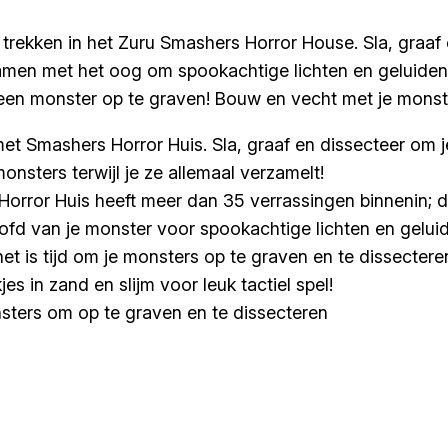
l trekken in het Zuru Smashers Horror House. Sla, graaf
samen met het oog om spookachtige lichten en geluiden
 een monster op te graven! Bouw en vecht met je monster
t Smashers Horror Huis. Sla, graaf en dissecteer om j
nsters terwijl je ze allemaal verzamelt!
rror Huis heeft meer dan 35 verrassingen binnenin; dur
oofd van je monster voor spookachtige lichten en gelui
et is tijd om je monsters op te graven en te dissectere
 in zand en slijm voor leuk tactiel spel!
nsters om op te graven en te dissecteren