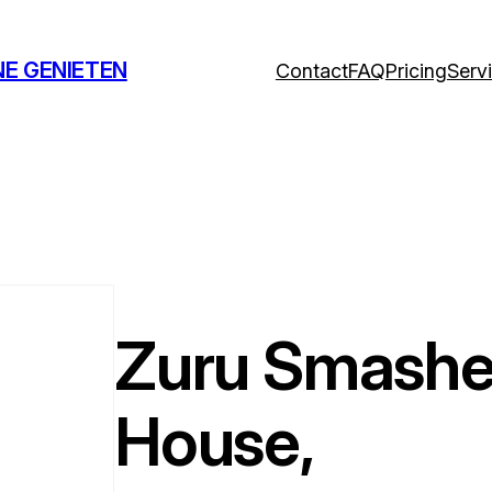
NE GENIETEN
Contact
FAQ
Pricing
Serv
Zuru Smashe
House,