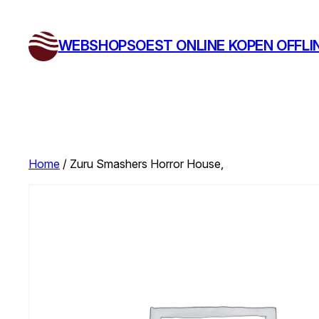
Ga
naar
WEBSHOPSOEST ONLINE KOPEN OFFLI
de
inhoud
Home
/ Zuru Smashers Horror House,