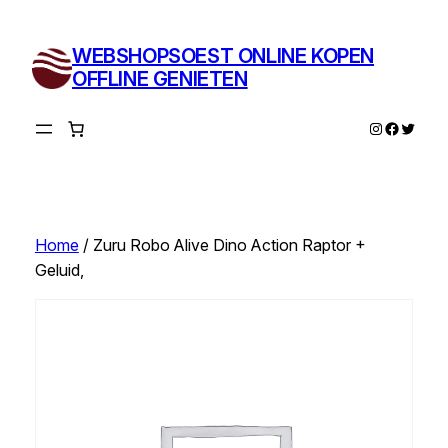
Ga
naar
WEBSHOPSOEST ONLINE KOPEN
de
OFFLINE GENIETEN
inhoud
Instagram
Facebo
Twitte
Home
/ Zuru Robo Alive Dino Action Raptor +
Geluid,