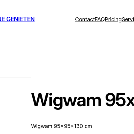
NE GENIETEN
Contact
FAQ
Pricing
Serv
Wigwam 95x
Wigwam 95x95x130 cm