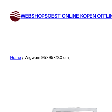
Ga
naar
WEBSHOPSOEST ONLINE KOPEN OFFLI
de
inhoud
Home
/ Wigwam 95x95x130 cm,