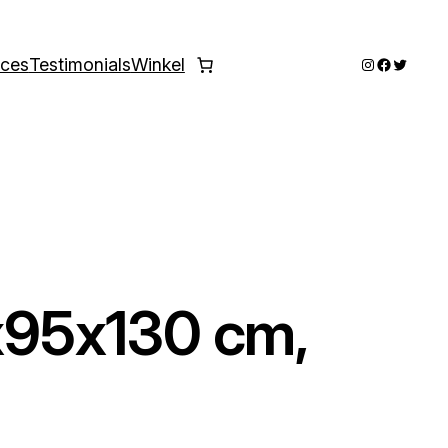
Instagram
Faceboo
Twitter
ices
Testimonials
Winkel
95x130 cm,