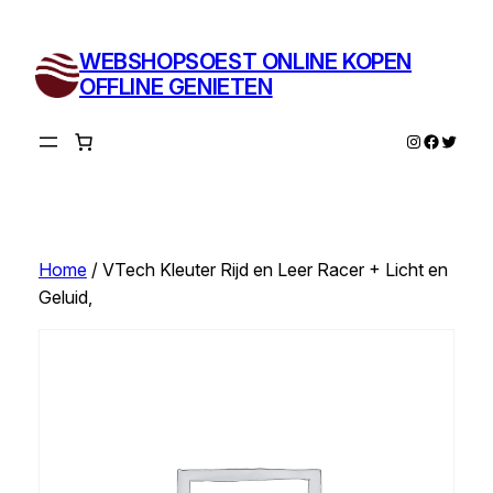
Ga
naar
WEBSHOPSOEST ONLINE KOPEN
de
OFFLINE GENIETEN
inhoud
Instagram
Facebo
Twitte
Home
/ VTech Kleuter Rijd en Leer Racer + Licht en
Geluid,