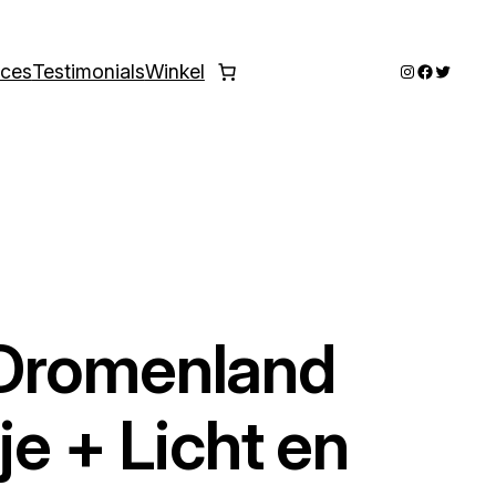
Instagram
Faceboo
Twitter
ices
Testimonials
Winkel
Dromenland
je + Licht en