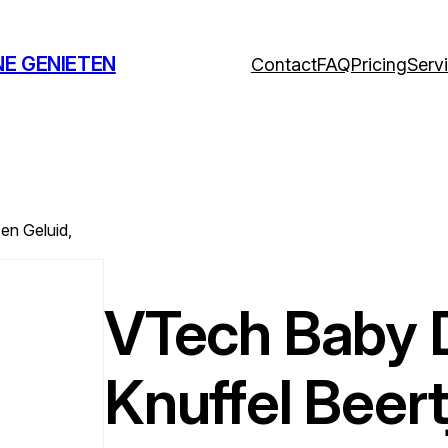
NE GENIETEN
Contact
FAQ
Pricing
Serv
en Geluid,
VTech Baby 
Knuffel Beert