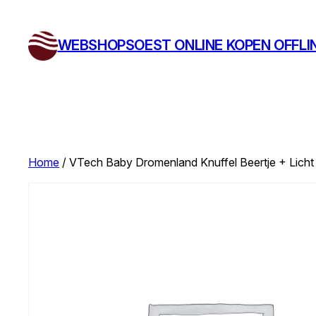
Ga
naar
WEBSHOPSOEST ONLINE KOPEN OFFLI
de
inhoud
Home
/ VTech Baby Dromenland Knuffel Beertje + Licht 