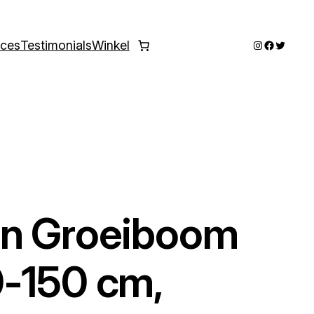
Instagram
Faceboo
Twitter
ices
Testimonials
Winkel
en Groeiboom
0-150 cm,