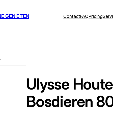
NE GENIETEN
Contact
FAQ
Pricing
Serv
,
Ulysse Hout
Bosdieren 8