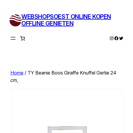
Ga
naar
WEBSHOPSOEST ONLINE KOPEN
de
OFFLINE GENIETEN
inhoud
Instagram
Facebo
Twitte
Home
/ TY Beanie Boos Giraffe Knuffel Gertie 24
cm,