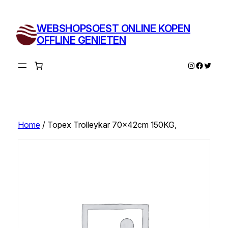
Ga
naar
WEBSHOPSOEST ONLINE KOPEN
de
OFFLINE GENIETEN
inhoud
Instagram
Facebo
Twitte
Home
/ Topex Trolleykar 70x42cm 150KG,