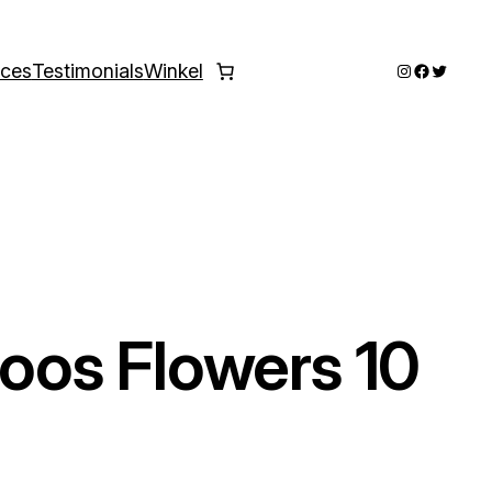
Instagram
Faceboo
Twitter
ices
Testimonials
Winkel
ttoos Flowers 10