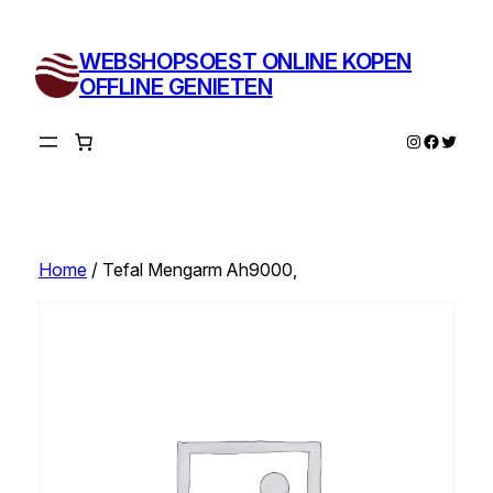
Ga
naar
WEBSHOPSOEST ONLINE KOPEN
de
OFFLINE GENIETEN
inhoud
Instagram
Facebo
Twitte
Home
/ Tefal Mengarm Ah9000,