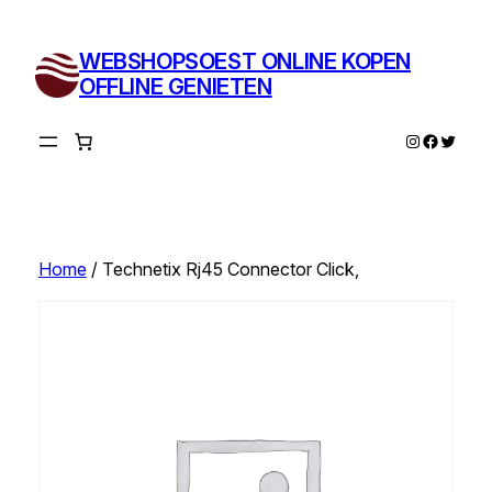
Ga
naar
WEBSHOPSOEST ONLINE KOPEN
de
OFFLINE GENIETEN
inhoud
Instagram
Facebo
Twitte
Home
/ Technetix Rj45 Connector Click,