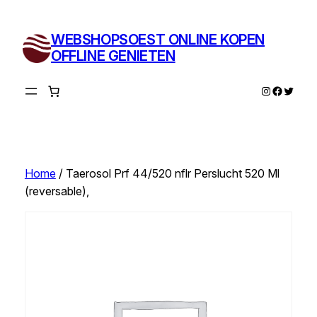
Ga
naar
WEBSHOPSOEST ONLINE KOPEN
de
OFFLINE GENIETEN
inhoud
Instagram
Facebo
Twitte
Home
/ Taerosol Prf 44/520 nflr Perslucht 520 Ml
(reversable),