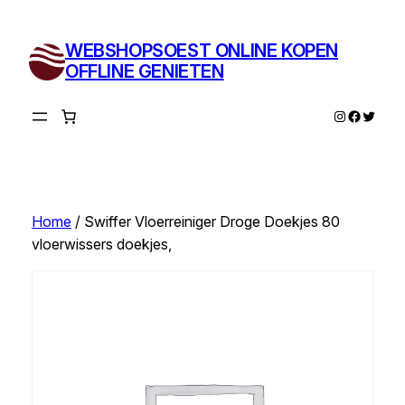
Ga
naar
WEBSHOPSOEST ONLINE KOPEN
de
OFFLINE GENIETEN
inhoud
Instagram
Facebo
Twitte
Home
/ Swiffer Vloerreiniger Droge Doekjes 80
vloerwissers doekjes,