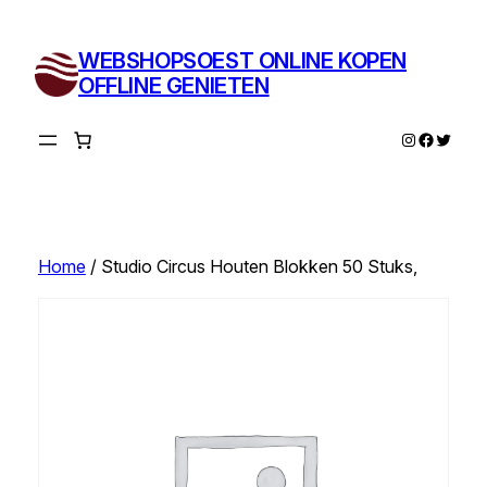
Ga
naar
WEBSHOPSOEST ONLINE KOPEN
de
OFFLINE GENIETEN
inhoud
Instagram
Facebo
Twitte
Home
/ Studio Circus Houten Blokken 50 Stuks,