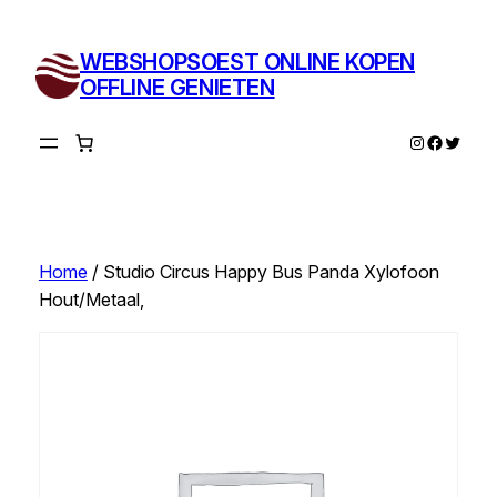
Ga
naar
WEBSHOPSOEST ONLINE KOPEN
de
OFFLINE GENIETEN
inhoud
Instagram
Facebo
Twitte
Home
/ Studio Circus Happy Bus Panda Xylofoon
Hout/Metaal,