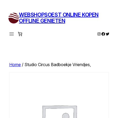
Ga
naar
WEBSHOPSOEST ONLINE KOPEN
de
OFFLINE GENIETEN
inhoud
Instagram
Facebo
Twitte
Home
/ Studio Circus Badboekje Vriendjes,