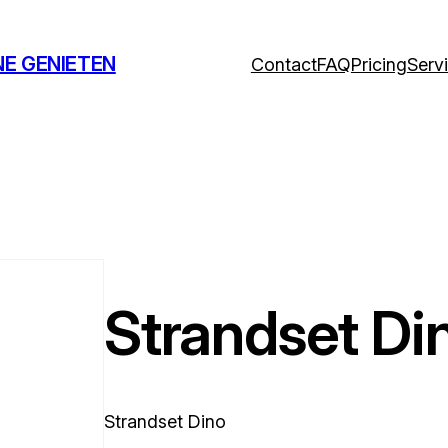
NE GENIETEN
Contact
FAQ
Pricing
Serv
Strandset Di
Strandset Dino