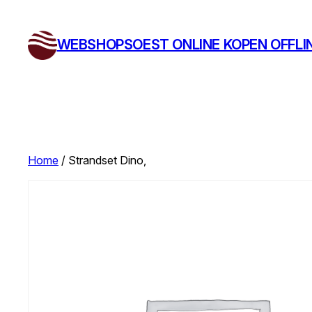
Ga
naar
WEBSHOPSOEST ONLINE KOPEN OFFLI
de
inhoud
Home
/ Strandset Dino,