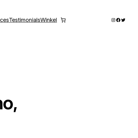
Instagram
Faceboo
Twitter
ices
Testimonials
Winkel
no,