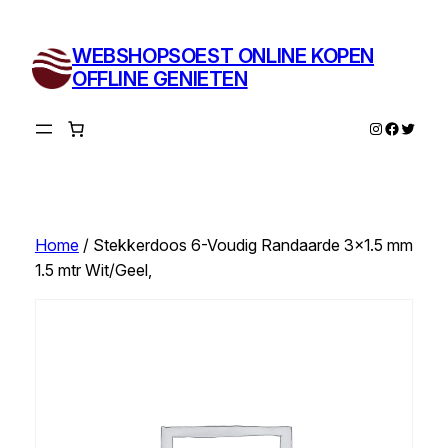
Ga
naar
WEBSHOPSOEST ONLINE KOPEN
de
OFFLINE GENIETEN
inhoud
Instagram
Facebo
Twitte
Home
/ Stekkerdoos 6-Voudig Randaarde 3×1.5 mm
1.5 mtr Wit/Geel,