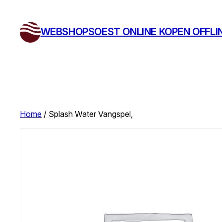
Ga
naar
WEBSHOPSOEST ONLINE KOPEN OFFLI
de
inhoud
Home
/ Splash Water Vangspel,