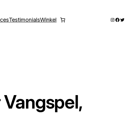
Instagram
Faceboo
Twitter
ices
Testimonials
Winkel
 Vangspel,