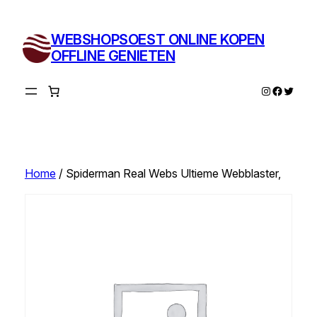
Ga
naar
WEBSHOPSOEST ONLINE KOPEN
de
OFFLINE GENIETEN
inhoud
Instagram
Facebo
Twitte
Home
/ Spiderman Real Webs Ultieme Webblaster,