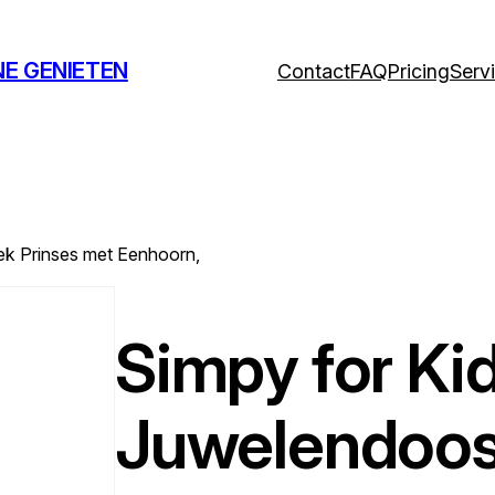
NE GENIETEN
Contact
FAQ
Pricing
Serv
ek Prinses met Eenhoorn,
Simpy for Ki
Juwelendoos