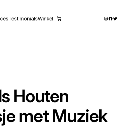
Instagram
Faceboo
Twitter
ices
Testimonials
Winkel
ds Houten
je met Muziek