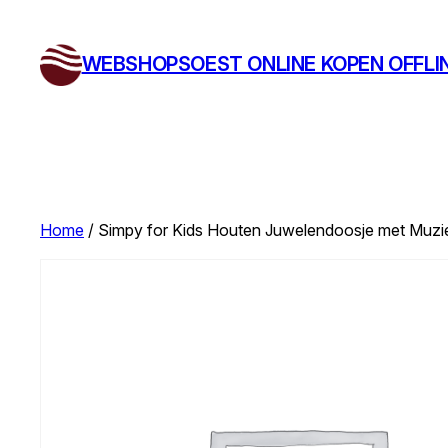
Ga
naar
WEBSHOPSOEST ONLINE KOPEN OFFLI
de
inhoud
Home
/ Simpy for Kids Houten Juwelendoosje met Muzi