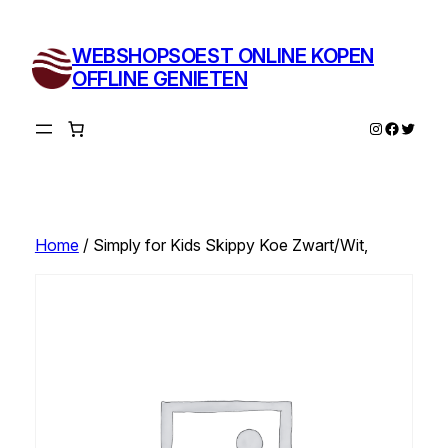
Ga
naar
WEBSHOPSOEST ONLINE KOPEN
de
OFFLINE GENIETEN
inhoud
Instagram
Facebo
Twitte
Home
/ Simply for Kids Skippy Koe Zwart/Wit,