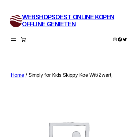
Ga
naar
WEBSHOPSOEST ONLINE KOPEN
de
OFFLINE GENIETEN
inhoud
Instagram
Facebo
Twitte
Home
/ Simply for Kids Skippy Koe Wit/Zwart,