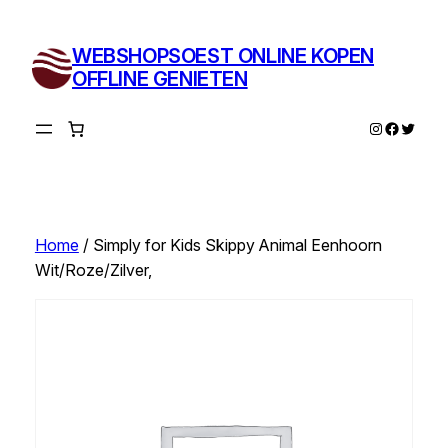
Ga
naar
WEBSHOPSOEST ONLINE KOPEN
de
OFFLINE GENIETEN
inhoud
Instagram
Facebo
Twitte
Home
/ Simply for Kids Skippy Animal Eenhoorn
Wit/Roze/Zilver,