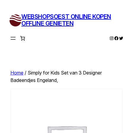
Ga
naar
WEBSHOPSOEST ONLINE KOPEN
de
OFFLINE GENIETEN
inhoud
Instagram
Facebo
Twitte
Home
/ Simply for Kids Set van 3 Designer
Badeendjes Engeland,