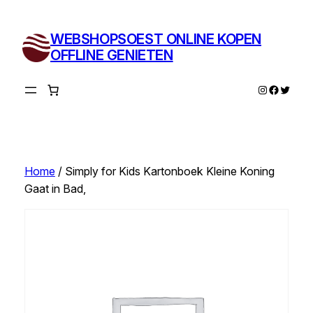
Ga
naar
WEBSHOPSOEST ONLINE KOPEN
de
OFFLINE GENIETEN
inhoud
Instagram
Facebo
Twitte
Home
/ Simply for Kids Kartonboek Kleine Koning
Gaat in Bad,