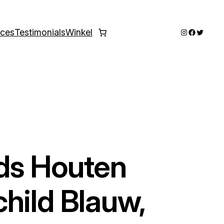
Instagram
Faceboo
Twitter
ices
Testimonials
Winkel
ids Houten
hild Blauw,