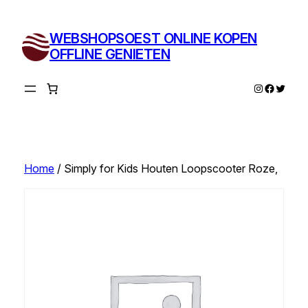
Ga
naar
WEBSHOPSOEST ONLINE KOPEN
de
OFFLINE GENIETEN
inhoud
Instagram
Facebo
Twitte
Home
/ Simply for Kids Houten Loopscooter Roze,