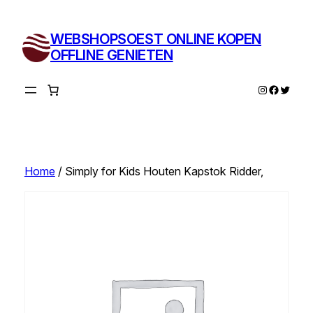
Ga
naar
WEBSHOPSOEST ONLINE KOPEN
de
OFFLINE GENIETEN
inhoud
Instagram
Facebo
Twitte
Home
/ Simply for Kids Houten Kapstok Ridder,