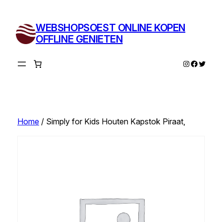
Ga
naar
WEBSHOPSOEST ONLINE KOPEN
de
OFFLINE GENIETEN
inhoud
Instagram
Facebo
Twitte
Home
/ Simply for Kids Houten Kapstok Piraat,