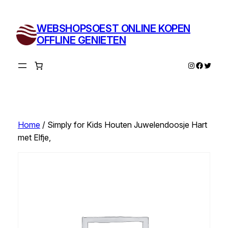
Ga
naar
WEBSHOPSOEST ONLINE KOPEN
de
OFFLINE GENIETEN
inhoud
Instagram
Facebo
Twitte
Home
/ Simply for Kids Houten Juwelendoosje Hart
met Elfje,