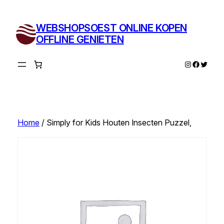
Ga
naar
WEBSHOPSOEST ONLINE KOPEN
de
OFFLINE GENIETEN
inhoud
Instagram
Facebo
Twitte
Home
/ Simply for Kids Houten Insecten Puzzel,