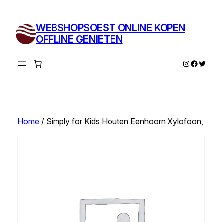
Ga
naar
WEBSHOPSOEST ONLINE KOPEN
de
OFFLINE GENIETEN
inhoud
Instagram
Facebo
Twitte
Home
/ Simply for Kids Houten Eenhoorn Xylofoon,