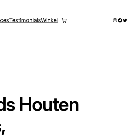
Instagram
Faceboo
Twitter
ices
Testimonials
Winkel
ids Houten
,