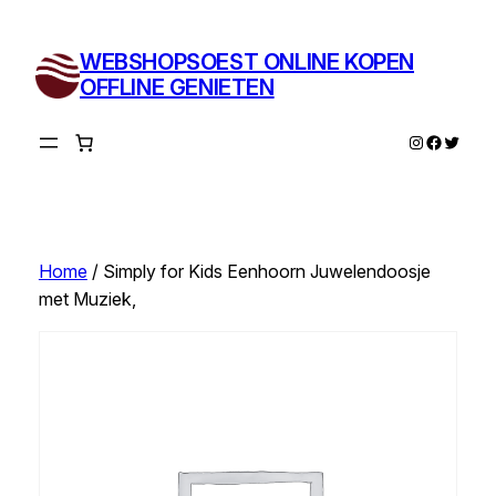
Ga
naar
WEBSHOPSOEST ONLINE KOPEN
de
OFFLINE GENIETEN
inhoud
Instagram
Facebo
Twitte
Home
/ Simply for Kids Eenhoorn Juwelendoosje
met Muziek,