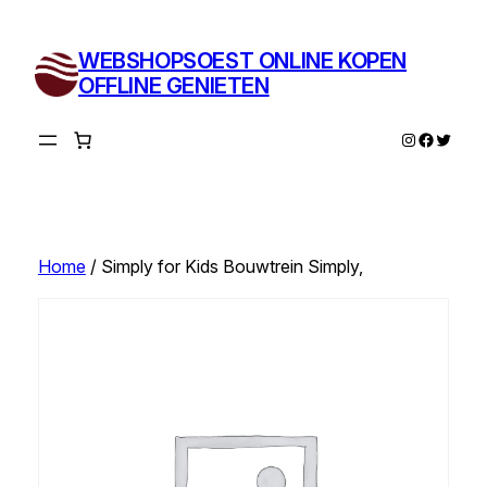
Ga
naar
WEBSHOPSOEST ONLINE KOPEN
de
OFFLINE GENIETEN
inhoud
Instagram
Facebo
Twitte
Home
/ Simply for Kids Bouwtrein Simply,