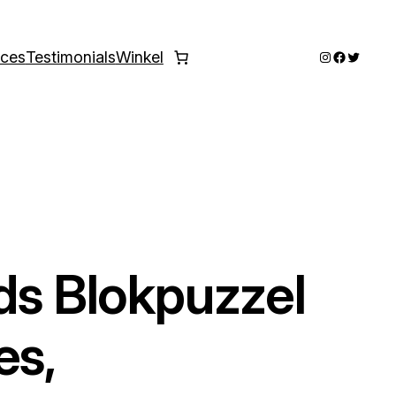
Instagram
Faceboo
Twitter
ices
Testimonials
Winkel
ids Blokpuzzel
es,