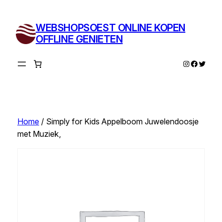
Ga
naar
WEBSHOPSOEST ONLINE KOPEN
de
OFFLINE GENIETEN
inhoud
Instagram
Facebo
Twitte
Home
/ Simply for Kids Appelboom Juwelendoosje
met Muziek,