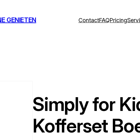
NE GENIETEN
Contact
FAQ
Pricing
Serv
Simply for Ki
Kofferset Boe