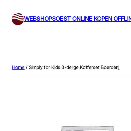
Ga
naar
WEBSHOPSOEST ONLINE KOPEN OFFLI
de
inhoud
Home
/ Simply for Kids 3-delige Kofferset Boerderij,