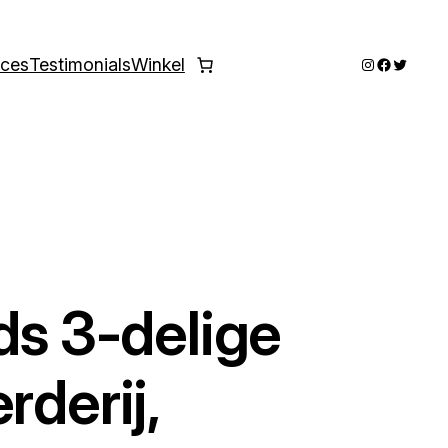
Instagram
Faceboo
Twitter
ices
Testimonials
Winkel
ds 3-delige
rderij,