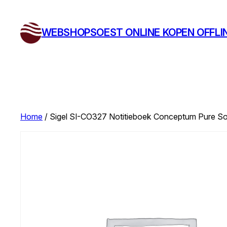
Ga
naar
WEBSHOPSOEST ONLINE KOPEN OFFLI
de
inhoud
Home
/ Sigel SI-CO327 Notitieboek Conceptum Pure Sof