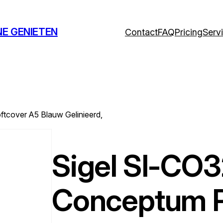
NE GENIETEN
Contact
FAQ
Pricing
Serv
tcover A5 Blauw Gelinieerd,
Sigel SI-CO3
Conceptum P