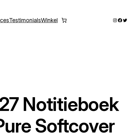
Instagram
Faceboo
Twitter
ices
Testimonials
Winkel
27 Notitieboek
ure Softcover