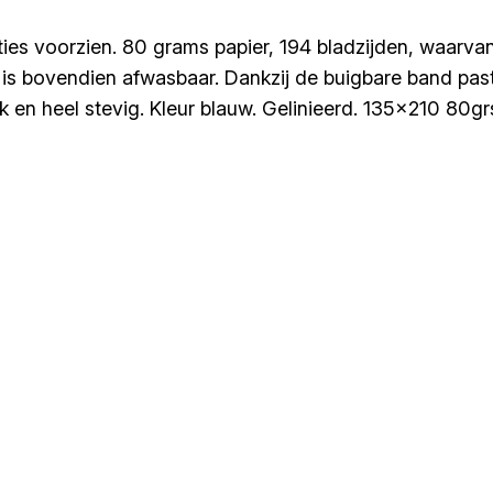
cties voorzien. 80 grams papier, 194 bladzijden, waarva
 bovendien afwasbaar. Dankzij de buigbare band past di
 en heel stevig. Kleur blauw. Gelinieerd. 135×210 80grs