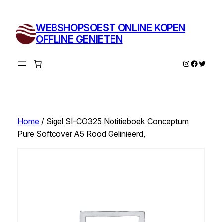
Ga
naar
WEBSHOPSOEST ONLINE KOPEN
de
OFFLINE GENIETEN
inhoud
Instagram
Facebo
Twitte
Home
/ Sigel SI-CO325 Notitieboek Conceptum
Pure Softcover A5 Rood Gelinieerd,