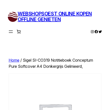
Ga
naar
WEBSHOPSOEST ONLINE KOPEN
de
OFFLINE GENIETEN
inhoud
Instagram
Facebo
Twitte
Home
/ Sigel SI-CO319 Notitieboek Conceptum
Pure Softcover A4 Donkergrijs Gelinieerd,