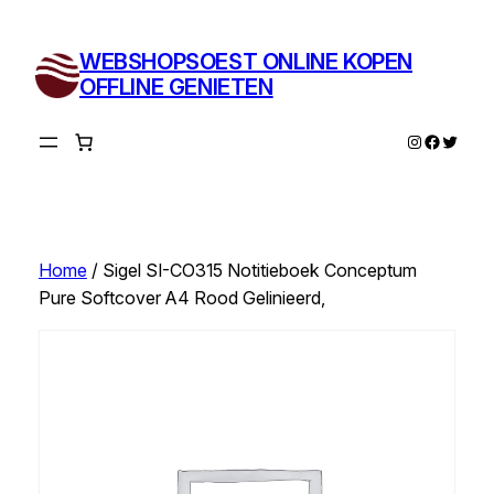
Ga
naar
WEBSHOPSOEST ONLINE KOPEN
de
OFFLINE GENIETEN
inhoud
Instagram
Facebo
Twitte
Home
/ Sigel SI-CO315 Notitieboek Conceptum
Pure Softcover A4 Rood Gelinieerd,