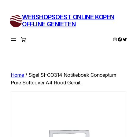
Ga
naar
WEBSHOPSOEST ONLINE KOPEN
de
OFFLINE GENIETEN
inhoud
Instagram
Facebo
Twitte
Home
/ Sigel SI-CO314 Notitieboek Conceptum
Pure Softcover A4 Rood Geruit,