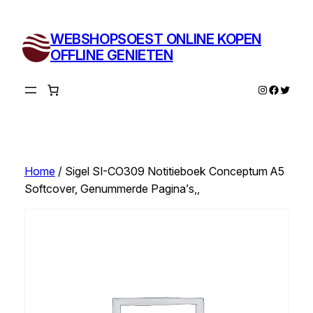
Ga
naar
WEBSHOPSOEST ONLINE KOPEN
de
OFFLINE GENIETEN
inhoud
Instagram
Facebo
Twitte
Home
/ Sigel SI-CO309 Notitieboek Conceptum A5
Softcover, Genummerde Pagina’s,,