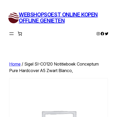
Ga
naar
WEBSHOPSOEST ONLINE KOPEN
de
OFFLINE GENIETEN
inhoud
Instagram
Facebo
Twitte
Home
/ Sigel SI-CO120 Notitieboek Conceptum
Pure Hardcover A5 Zwart Blanco,