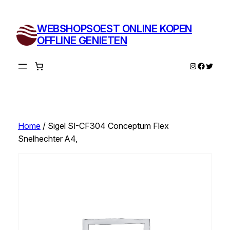
Ga
naar
WEBSHOPSOEST ONLINE KOPEN
de
OFFLINE GENIETEN
inhoud
Instagram
Facebo
Twitte
Home
/ Sigel SI-CF304 Conceptum Flex
Snelhechter A4,