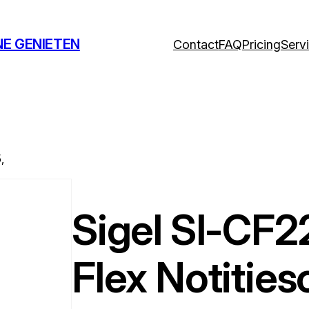
NE GENIETEN
Contact
FAQ
Pricing
Serv
,
Sigel SI-CF
Flex Notitiesc