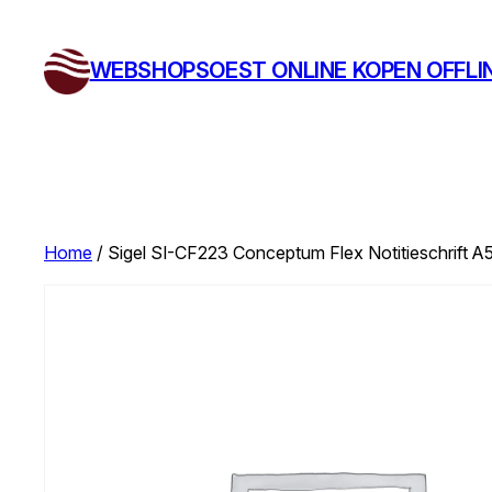
Ga
naar
WEBSHOPSOEST ONLINE KOPEN OFFLI
de
inhoud
Home
/ Sigel SI-CF223 Conceptum Flex Notitieschrift A5