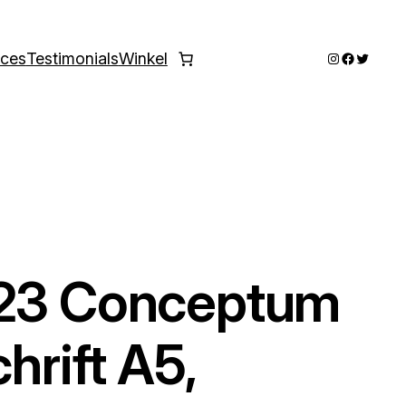
Instagram
Faceboo
Twitter
ices
Testimonials
Winkel
223 Conceptum
hrift A5,