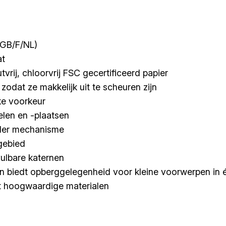
D/GB/F/NL)
at
rij, chloorvrij FSC gecertificeerd papier
zodat ze makkelijk uit te scheuren zijn
ke voorkeur
elen en -plaatsen
ider mechanisme
gebied
ulbare katernen
n biedt opberggelegenheid voor kleine voorwerpen in 
t hoogwaardige materialen